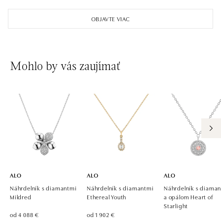
Pařížská 1076/7, 110 00 Praha 1
OBJAVTE VIAC
tel.: +420 737 939 202
dnes otvorené do 19:00
ALO diamonds Westfield Černý most, Praha 9
Mohlo by vás zaujímať
Chlumecká 765/6, 198 19 Praha 9
tel.: +420 605 226 128, +420 737 559 986
dnes otvorené do 21:00
ALO diamonds, Westfield, Praha 4 - Chodov
Roztylská 2321/19, 148 00 Praha 4 - Chodov
tel.: +420 773 585 559, +420 730 802 800
dnes otvorené do 21:00
ALO
ALO
ALO
Náhrdelník s diamantmi
Náhrdelník s diamantmi
Náhrdelník s diama
Mildred
Ethereal Youth
a opálom Heart of
Starlight
od 4 088 €
od 1 902 €