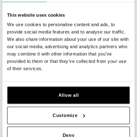
ALO diamonds OC Aupark, Bratislava
Einsteinova 18, 851 01 Bratislava
This website uses cookies
tel.: +421 917 090 891
dnes otvorené do 21:00
We use cookies to personalise content and ads, to
provide social media features and to analyse our traffic.
We also share information about your use of our site with
ALO diamonds OC Avion, Bratislava
our social media, advertising and analytics partners who
Ivanská cesta 16, 821 04 Bratislava
may combine it with other information that you’ve
tel.: +421 917 090 924, +421 915 344 725
provided to them or that they’ve collected from your use
dnes otvorené do 21:00
of their services.
ALO diamonds OC Eurovea, Bratislava
Pribinova 8, 811 09 Bratislava
tel.: +421 917 090 700, +421 918 777 670
Allow all
dnes otvorené do 21:00
ZOBRAZIŤ VŠETKY BUTIKY
Customize
ALO diamonds OC Forum Nová Karolina,
Ostrava
Jantarová 3344/4, 702 00 Ostrava-Moravská Ostrava
Deny