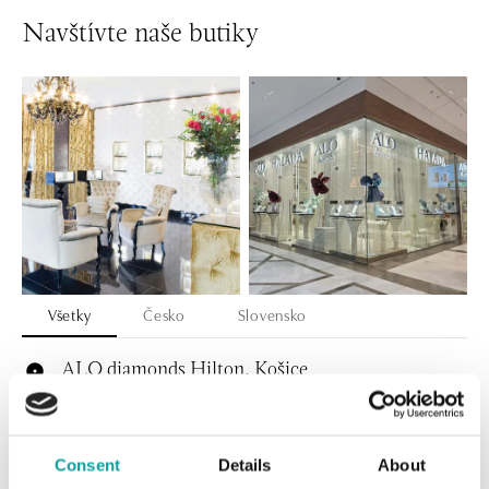
Navštívte naše butiky
Všetky
Česko
Slovensko
ALO diamonds Hilton, Košice
Hlavná 123/1, 040 01 Košice
tel.: +421 911 854 322, +421 917 869 485
dnes otvorené do 15:00
Consent
Details
About