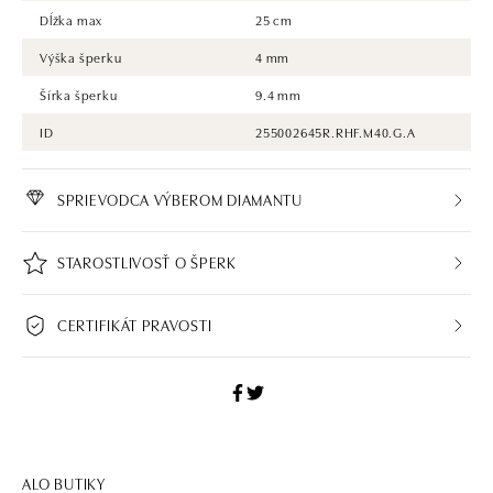
Dĺžka max
25 cm
Výška šperku
4 mm
Šírka šperku
9.4 mm
ID
255002645R.RHF.M40.G.A
SPRIEVODCA VÝBEROM DIAMANTU
STAROSTLIVOSŤ O ŠPERK
CERTIFIKÁT PRAVOSTI
ALO BUTIKY