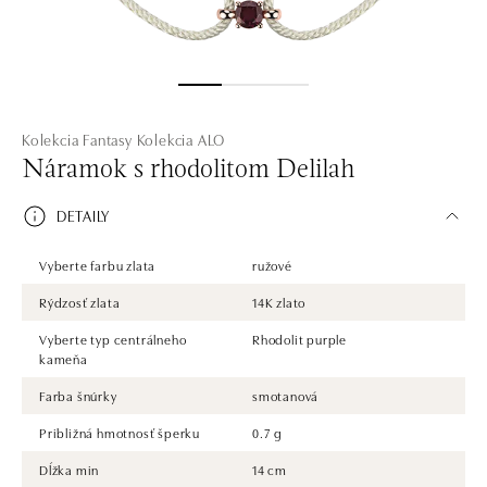
Kolekcia Fantasy
Kolekcia ALO
Náramok s rhodolitom Delilah
DETAILY
Vyberte farbu zlata
ružové
Rýdzosť zlata
14K zlato
Vyberte typ centrálneho
Rhodolit purple
kameňa
Farba šnúrky
smotanová
Približná hmotnosť šperku
0.7 g
Dĺžka min
14 cm