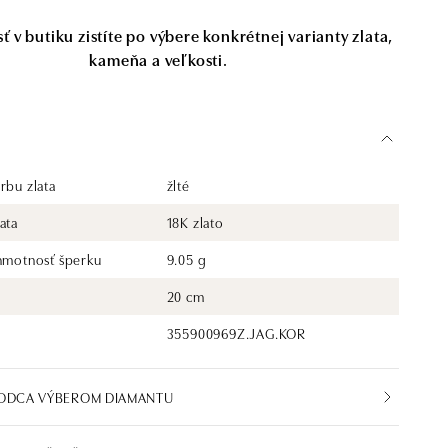
 v butiku zistíte po výbere konkrétnej varianty zlata,
kameňa a veľkosti.
rbu zlata
žlté
ata
18K zlato
 hmotnosť šperku
9.05 g
20 cm
355900969Z.JAG.KOR
VODCA VÝBEROM DIAMANTU