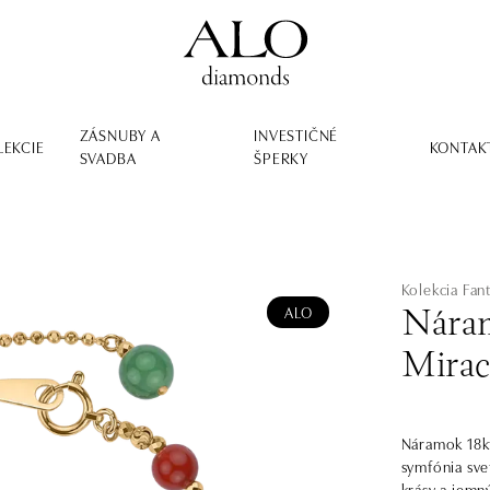
ZÁSNUBY A
INVESTIČNÉ
LEKCIE
KONTAK
SVADBA
ŠPERKY
Kolekcia Fan
ALO
Náram
Mirac
Náramok 18kt
symfónia svet
krásy a jemn