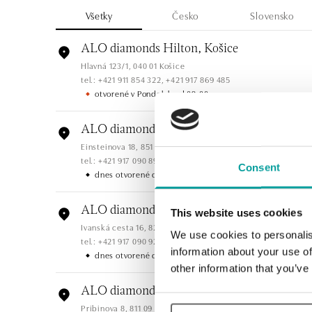
Všetky
Česko
Slovensko
ALO diamonds Hilton, Košice
Hlavná 123/1, 040 01 Košice
tel.: +421 911 854 322, +421 917 869 485
otvorené v Pondelok od 09:00
ALO diamonds OC Aupark, Bratislava
Einsteinova 18, 851 01 Bratislava
tel.: +421 917 090 891
Consent
dnes otvorené do 21:00
ALO diamonds OC Avion, Bratislava
This website uses cookies
Ivanská cesta 16, 821 04 Bratislava
We use cookies to personalis
tel.: +421 917 090 924, +421 915 344 725
information about your use of
dnes otvorené do 21:00
other information that you’ve
ALO diamonds OC Eurovea, Bratislava
Pribinova 8, 811 09 Bratislava