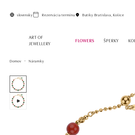
Preskočiť na hlavný obsah
slovensky
Rezervácia termínu
Butiky
Bratislava, Košice
ART OF
FLOWERS
ŠPERKY
KO
JEWELLERY
Domov
Náramky