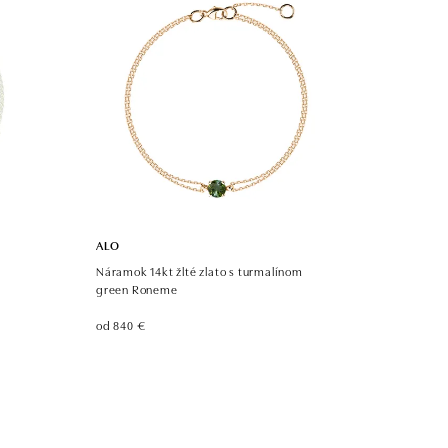
ALO
Náramok 14kt žlté zlato s turmalínom
green Roneme
od 840 €