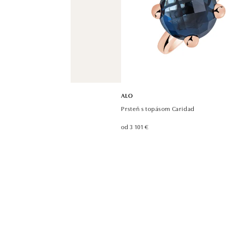
ALO
Prsteň s topásom Caridad
od 3 101 €