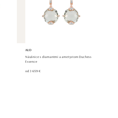
ALO
Náušnice s diamantmi a ametystom Duchess
Essence
od 3 659 €