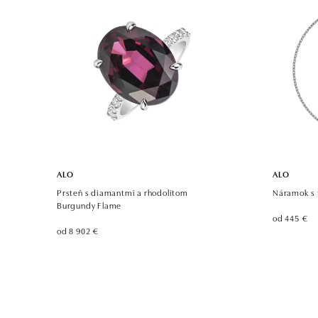
tel.: +420 773 585 559, +420 730 802 800
dnes otvorené do 21:00
ALO
ALO
Prsteň s diamantmi a rhodolitom
Náramok s
Burgundy Flame
od 445 €
od 8 902 €