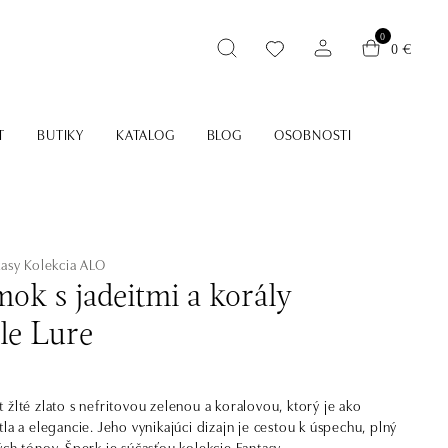
0
0 €
T
BUTIKY
KATALOG
BLOG
OSOBNOSTI
tasy
Kolekcia ALO
ok s jadeitmi a korály
le Lure
 žlté zlato s nefritovou zelenou a koralovou, ktorý je ako
la a elegancie. Jeho vynikajúci dizajn je cestou k úspechu, plný
ých tónov. Šperk je súčasťou kolekcie Fantasy.