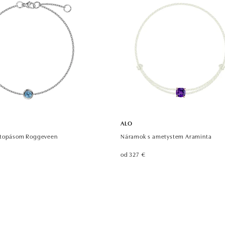
ALO
 topásom Roggeveen
Náramok s ametystem Araminta
od 327 €