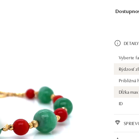
Dostupnosť
DETAILY
Vyberte fa
Rýdzosť zl
Približná
Dĺžka max
ID
SPRIE