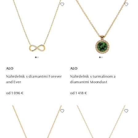
ALO
ALO
Náhrdelník s diamantmi Forever
Náhrdelník s turmalínom a
and Ever
diamantmi Moondust
od 1 096 €
od 1 418 €