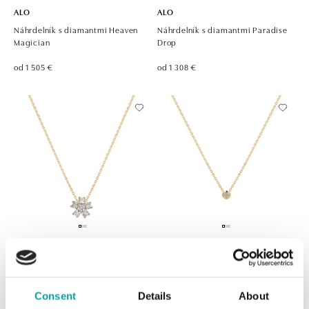
ALO
ALO
Náhrdelník s diamantmi Heaven
Náhrdelník s diamantmi Paradise
Magician
Drop
od 1 505 €
od 1 308 €
ALO
ALO
Náhrdelník s diamantmi Sparkling
Náhrdelník s diamantom Secret
Starlet
Drop
Consent
Details
About
od 1 177 €
od 613 €