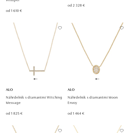
od 2 328 €
od 1 610 €
ALO
ALO
Náhrdelník s diamantmi Witching
Náhrdelník s diamantmi Moon
Message
Envoy
od 1 825 €
od 1 464 €