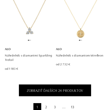
ALO
ALO
Náhrdelník s diamantmi Sparkling
Náhrdelník s diamantom Mirelleon
Trefoil
od 2 732 €
od 1 183 €
ZOBRAZIŤ ĎALŠÍCH 24 PRODUKTOV
1
2
3
13
⋯