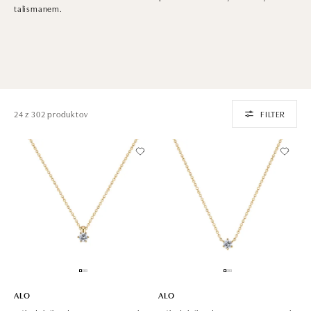
talismanem.
24 z 302 produktov
FILTER
ALO
ALO