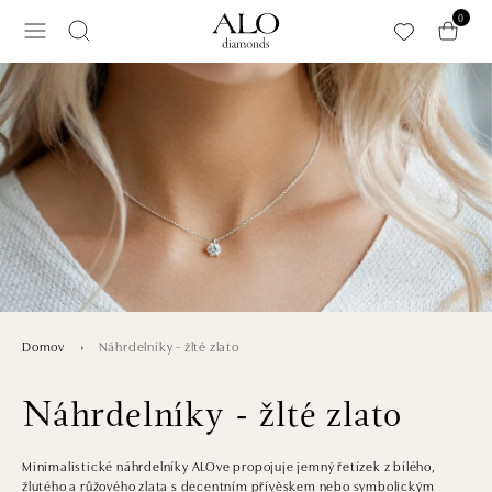
Preskočiť na hlavný obsah
0
Náhrdelníky - žlté zlato
Domov
Náhrdelníky - žlté zlato
Minimalistické náhrdelníky ALOve propojuje jemný řetízek z bílého,
žlutého a růžového zlata s decentním přívěskem nebo symbolickým