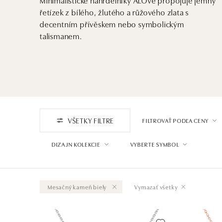
řetízek z bílého, žlutého a růžového zlata s
decentním přívěskem nebo symbolickým
talismanem.
VŠETKY FILTRE
FILTROVAŤ PODĽA CENY
DIZAJN KOLEKCIE
VYBERTE SYMBOL
Mesačný kameň biely
Vymazať všetky