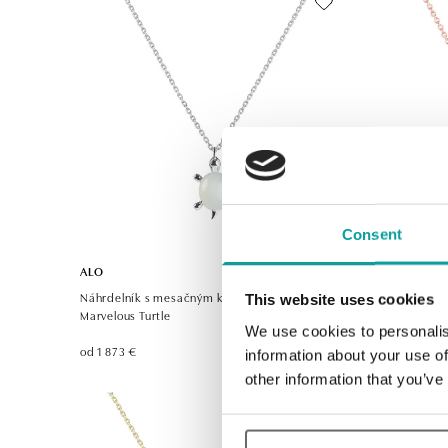
Consent
ALO
ALO
Náhrdelník s mesačným kameňom a diamantmi
Náhrdelní
This website uses cookies
Marvelous Turtle
Arachné S
We use cookies to personalis
od 1 873 €
od 1 190 €
information about your use of
other information that you’ve