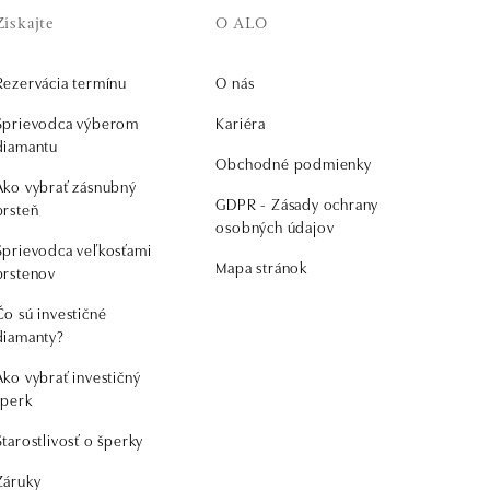
Získajte
O ALO
Rezervácia termínu
O nás
Sprievodca výberom
Kariéra
diamantu
Obchodné podmienky
Ako vybrať zásnubný
GDPR - Zásady ochrany
prsteň
osobných údajov
Sprievodca veľkosťami
Mapa stránok
prstenov
Čo sú investičné
diamanty?
Ako vybrať investičný
šperk
Starostlivosť o šperky
Záruky