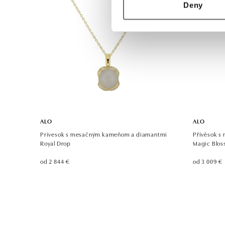
Deny
ALO
ALO
Prívesok s mesačným kameňom a diamantmi
Přívěsok 
Royal Drop
Magic Blo
od 2 844 €
od 3 009 €