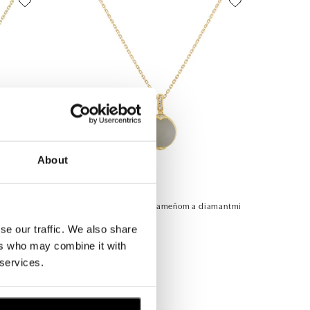
About
ALO
nal
Přívěsok s mesačným kameňom a diamantmi
Fairy Blossom
se our traffic. We also share
od 2 328 €
ers who may combine it with
 services.