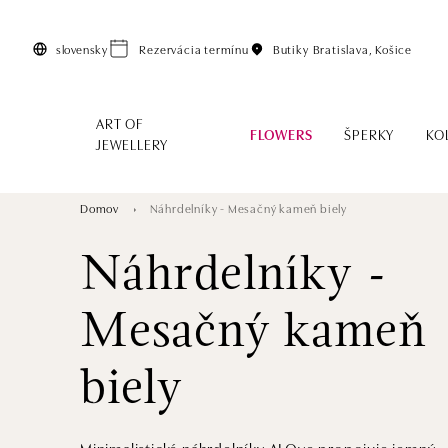
Preskočiť na hlavný obsah
slovensky
Rezervácia termínu
Butiky
Bratislava, Košice
ART OF
FLOWERS
ŠPERKY
KO
JEWELLERY
Domov
Náhrdelníky - Mesačný kameň biely
Náhrdelníky -
Mesačný kameň
biely
Minimalistické náhrdelníky ALOve propojuje jemný