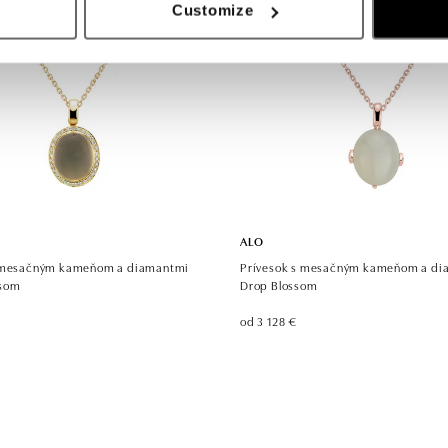
Customize
ALO
s mesačným kameňom a diamantmi
Prívesok s mesačným kameňom a di
ssom
Drop Blossom
od 3 128 €