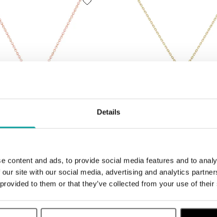
Details
ALO
k s diamantmi a mesačným kameňom
Prívesok s mesačným kameňom Eter
ymphony
Constellation
e content and ads, to provide social media features and to analy
od 1 949 €
 our site with our social media, advertising and analytics partn
 provided to them or that they’ve collected from your use of their