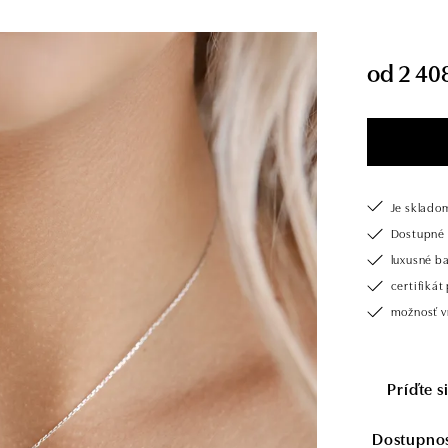
od 2 40
Je sklado
Dostupné 
luxusné b
certifiká
možnosť vr
Príďte 
Dostupnosť