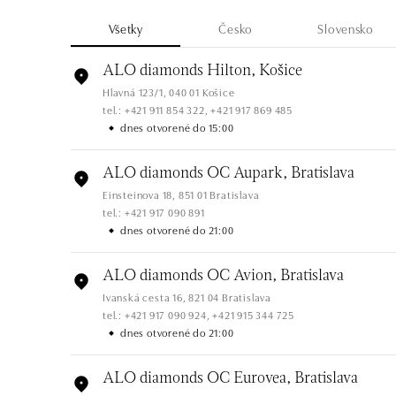
Všetky
Česko
Slovensko
ALO diamonds Hilton, Košice
Hlavná 123/1, 040 01 Košice
tel.: +421 911 854 322, +421 917 869 485
dnes otvorené do 15:00
ALO diamonds OC Aupark, Bratislava
Einsteinova 18, 851 01 Bratislava
tel.: +421 917 090 891
dnes otvorené do 21:00
ALO diamonds OC Avion, Bratislava
Ivanská cesta 16, 821 04 Bratislava
tel.: +421 917 090 924, +421 915 344 725
dnes otvorené do 21:00
ALO diamonds OC Eurovea, Bratislava