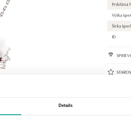
Približná
Výška špe
Šírka šper
ID
SPRIE
STAROS
CERTIF
Details