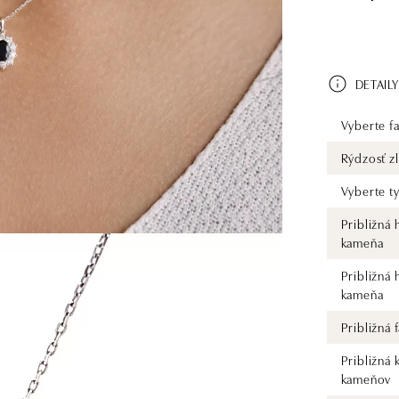
DETAILY
Vyberte fa
Rýdzosť zl
Vyberte t
Približná
kameňa
Približná
kameňa
Približná
Približná 
kameňov