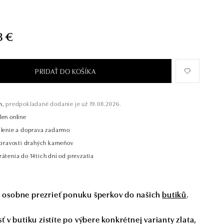
8 €
PRIDAŤ DO KOŠÍKA
m,
predpokladané dodanie je už 19.08.2026.
len online
alenie a doprava zadarmo
t pravosti drahých kameňov
átenia do 14tich dní od prevzatia
si osobne prezrieť ponuku šperkov do našich
butiků
.
 v butiku zistíte po výbere konkrétnej varianty zlata,