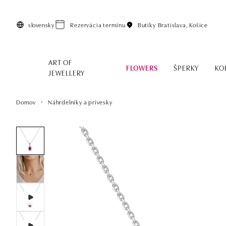
Preskočiť na hlavný obsah
slovensky
Rezervácia termínu
Butiky
Bratislava, Košice
ART OF
FLOWERS
ŠPERKY
KO
JEWELLERY
Domov
Náhrdelníky a prívesky