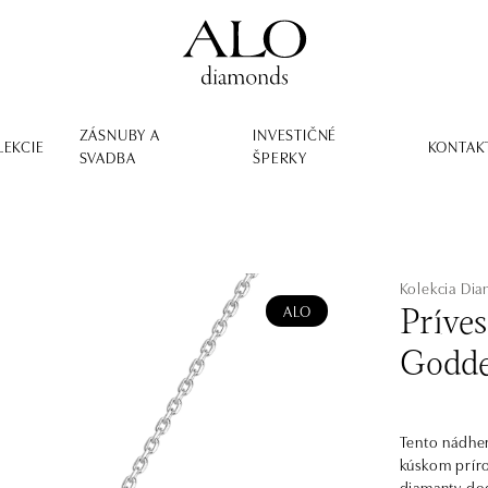
ZÁSNUBY A
INVESTIČNÉ
LEKCIE
KONTAK
SVADBA
ŠPERKY
Kolekcia Dia
ALO
Príve
Godde
Tento nádher
kúskom príro
diamanty dod