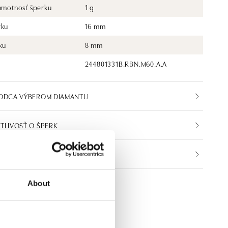
 hmotnosť šperku
1 g
rku
16 mm
ku
8 mm
244801331B.RBN.M60.A.A
VODCA VÝBEROM DIAMANTU
TLIVOSŤ O ŠPERK
IKÁT PRAVOSTI
About