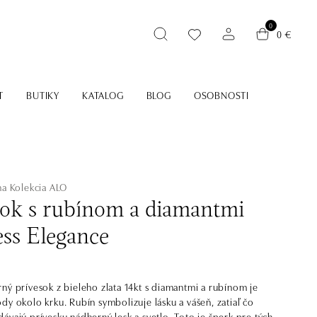
0
0 €
T
BUTIKY
KATALOG
BLOG
OSOBNOSTI
na
Kolekcia ALO
sok s rubínom a diamantmi
ss Elegance
ný prívesok z bieleho zlata 14kt s diamantmi a rubínom je
dy okolo krku. Rubín symbolizuje lásku a vášeň, zatiaľ čo
ávajú prívesku nádherný lesk a svetlo. Toto je šperk pre tých,