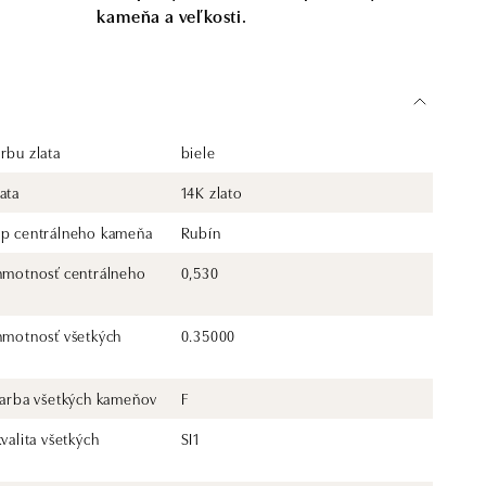
kameňa a veľkosti.
rbu zlata
biele
ata
14K zlato
yp centrálneho kameňa
Rubín
 hmotnosť centrálneho
0,530
 hmotnosť všetkých
0.35000
 farba všetkých kameňov
F
kvalita všetkých
SI1