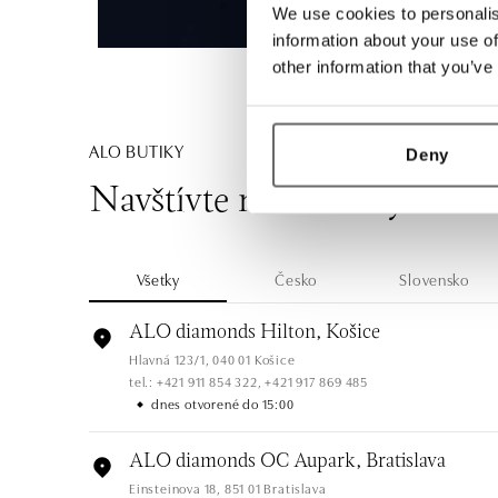
We use cookies to personalis
information about your use of
other information that you’ve
ALO BUTIKY
Deny
Navštívte naše butiky
Všetky
Česko
Slovensko
ALO diamonds Hilton, Košice
Hlavná 123/1, 040 01 Košice
tel.: +421 911 854 322, +421 917 869 485
dnes otvorené do 15:00
ALO diamonds OC Aupark, Bratislava
Einsteinova 18, 851 01 Bratislava