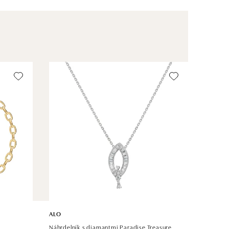
ALO
Náhrdelník s diamantmi Paradise Treasure