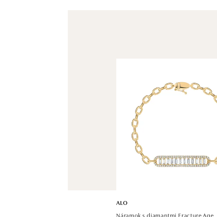
ALO
Náramok s diamantmi Fracture Age