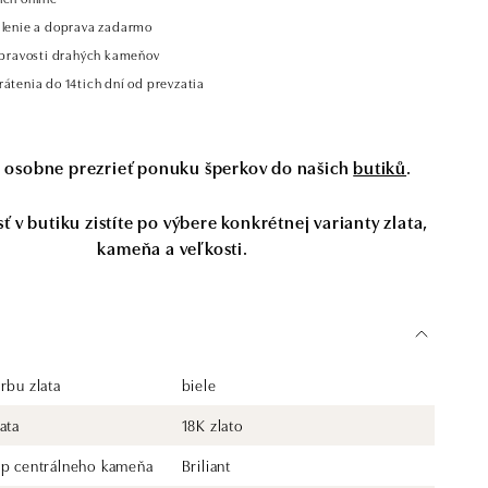
alenie a doprava zadarmo
t pravosti drahých kameňov
átenia do 14tich dní od prevzatia
si osobne prezrieť ponuku šperkov do našich
butiků
.
 v butiku zistíte po výbere konkrétnej varianty zlata,
kameňa a veľkosti.
rbu zlata
biele
ata
18K zlato
yp centrálneho kameňa
Briliant