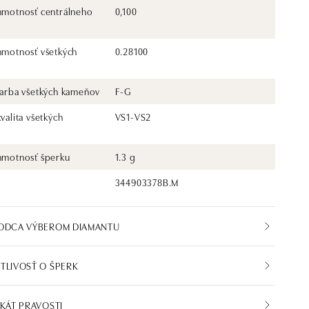
 hmotnosť centrálneho
0,100
 hmotnosť všetkých
0.28100
 farba všetkých kameňov
F-G
kvalita všetkých
VS1-VS2
 hmotnosť šperku
1.3 g
344903378B.M
VODCA VÝBEROM DIAMANTU
TLIVOSŤ O ŠPERK
IKÁT PRAVOSTI