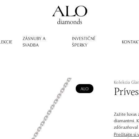
ZÁSNUBY A
INVESTIČNÉ
LEKCIE
KONTAK
SVADBA
ŠPERKY
Kolekcia Gl
ALO
Príve
Zažite luxus
diamantmi. K
zdôrazňoval 
úspechu, ale
Prečítajte si 