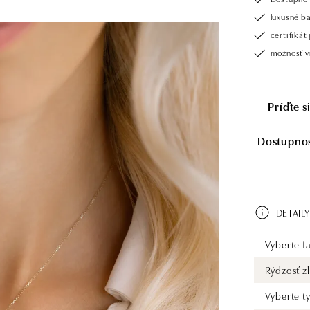
luxusné b
certifiká
možnosť vr
Príďte 
Dostupnosť
DETAILY
Vyberte fa
Rýdzosť zl
Vyberte t