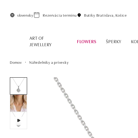
Preskočiť na hlavný obsah
slovensky
Rezervácia termínu
Butiky
Bratislava, Košice
ART OF
FLOWERS
ŠPERKY
KO
JEWELLERY
Domov
Náhrdelníky a prívesky