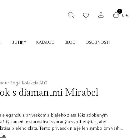
0
0 €
T
BUTIKY
KATALOG
BLOG
OSOBNOSTI
amour Edge
Kolekcia ALO
sok s diamantmi Mirabel
 a eleganciu s príveskom z bieleho zlata 18kt zdobeným
aždý kameň je starostlivo vybraný a vyrobený tak, aby
krásu bieleho zlata. Tento prívesok nie je len symbolom vášho
 aj prejavom vášho vkusu a sofistikovanosti. Šperk je súčasťou
viac