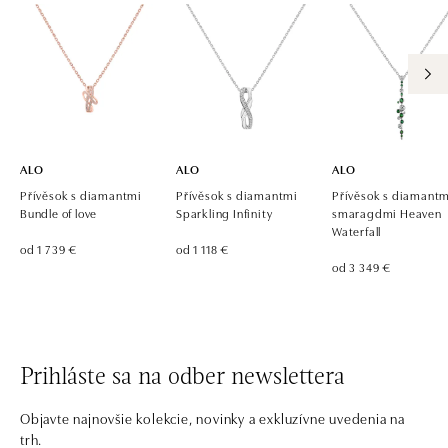
dnes otvorené od 09:00
ALO diamonds, Westfield, Praha 4 - Chodov
Roztylská 2321/19, 148 00 Praha 4 - Chodov
tel.: +420 773 585 559, +420 730 802 800
dnes otvorené od 09:00
ALO
ALO
ALO
Přívěsok s diamantmi
Přívěsok s diamantmi
Přívěsok s diamantm
Bundle of love
Sparkling Infinity
smaragdmi Heaven
Waterfall
od 1 739 €
od 1 118 €
od 3 349 €
Prihláste sa na odber newslettera
Objavte najnovšie kolekcie, novinky a exkluzívne uvedenia na
trh.