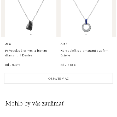
ALO diamonds OC Olympia, Brno
U Dálnice 777, 664 42 Modřice
tel.: +420 733 397 316, +420 605 231 821
dnes otvorené od 09:00
ALO diamonds OC Palladium, Praha 1
Náměstí Republiky 1, 110 00 Praha 1 - Nové Město
ALO
ALO
tel.: +420 736 501 900, +420 739 685 559
Prívesok s čiernymi a bielymi
Náhrdelník s diamantmi a zafírmi
dnes otvorené od 09:00
diamantmi Denise
Estelle
od 9 030 €
od 7 548 €
ALO diamonds Pařížská, Praha 1
Pařížská 1076/7, 110 00 Praha 1
OBJAVTE VIAC
tel.: +420 737 939 202
dnes otvorené od 10:00
ALO diamonds Westfield Černý most, Praha 9
Mohlo by vás zaujímať
Chlumecká 765/6, 198 19 Praha 9
tel.: +420 605 226 128, +420 737 559 986