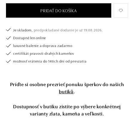
drahých kameňov už takmer 30 rokov. Každý šperk je tak originál a je
tiež opatrený certifikátom pravosti a dodaný v luxusnom balení. Či už
PRIDAŤ DO KOŠÍKA
vyberáte zásnubný prsteň alebo diamantový náramok alebo náhrdelník,
nedarujete s nami iba šperk, ale aj múdru investíciu. Prívesok sa dodáva
bez retiazky. Retiazku je možné doobjednať na posta@alo.sk
Je skladom,
predpokladané dodanie je už 19.08.2026.
Dostupné len online
luxusné balenie a doprava zadarmo
certifikát pravosti drahých kameňov
možnosť vrátenia do 14tich dní od prevzatia
Príďte si osobne prezrieť ponuku šperkov do našich
butiků
.
Dostupnosť v butiku zistíte po výbere konkrétnej
varianty zlata, kameňa a veľkosti.