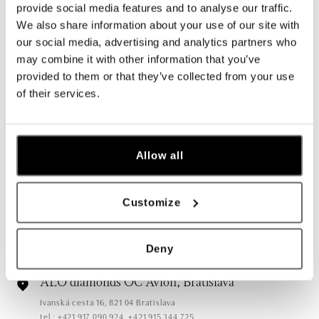
provide social media features and to analyse our traffic.
We also share information about your use of our site with
our social media, advertising and analytics partners who
may combine it with other information that you’ve
Všetky
Česko
Slovensko
provided to them or that they’ve collected from your use
of their services.
ALO diamonds Hilton, Košice
Hlavná 123/1, 040 01 Košice
tel.: +421 911 854 322, +421 917 869 485
Allow all
dnes otvorené od 10:00
ALO diamonds OC Aupark, Bratislava
Customize
Einsteinova 18, 851 01 Bratislava
tel.: +421 917 090 891
dnes otvorené od 09:00
Deny
ALO diamonds OC Avion, Bratislava
Ivanská cesta 16, 821 04 Bratislava
tel.: +421 917 090 924, +421 915 344 725