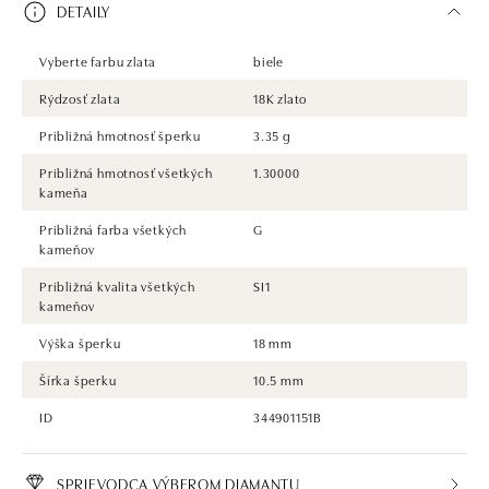
DETAILY
Vyberte farbu zlata
biele
Rýdzosť zlata
18K zlato
Približná hmotnosť šperku
3.35 g
Približná hmotnosť všetkých
1.30000
kameňa
Približná farba všetkých
G
kameňov
Približná kvalita všetkých
SI1
kameňov
Výška šperku
18 mm
Šírka šperku
10.5 mm
ID
344901151B
SPRIEVODCA VÝBEROM DIAMANTU