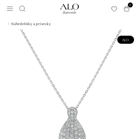
Preskočiť na hlavný obsah
0
Náhrdelníky a prívesky
ALO