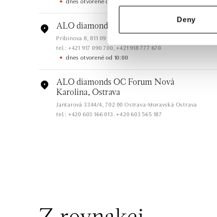
dnes otvorené od 10:00
Deny
ALO diamonds OC Eurovea, Bratislava
Pribinova 8, 811 09 Bratislava
tel.: +421 917 090 700, +421 918 777 670
dnes otvorené od 10:00
ALO diamonds OC Forum Nová
Karolina, Ostrava
Jantarová 3344/4, 702 00 Ostrava-Moravská Ostrava
tel.: +420 603 166 013, +420 603 565 187
dnes otvorené od 09:00
ALO diamonds OC Nový Smíchov, Praha
5
Plzeňská 8, 150 00 Praha 5 - Smíchov
tel.: +420 603 192 388, +420 733 546 889
dnes otvorené od 09:00
ALO diamonds OC Olympia, Brno