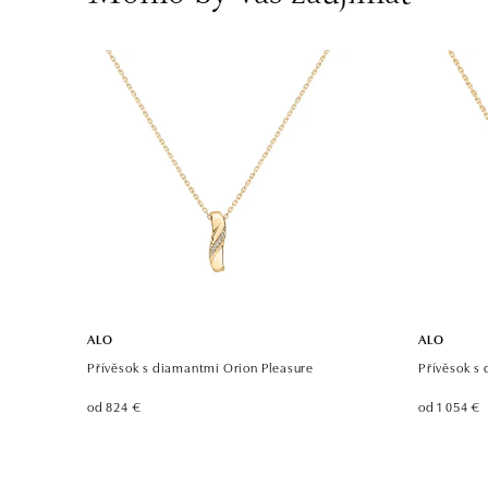
ALO diamonds, Westfield, Praha 4 -
Chodov
Roztylská 2321/19, 148 00 Praha 4 - Chodov
tel.: +420 773 585 559, +420 730 802 800
dnes otvorené od 09:00
ALO
ALO
Přívěsok s diamantmi Orion Pleasure
Přívěsok s
od 824 €
od 1 054 €