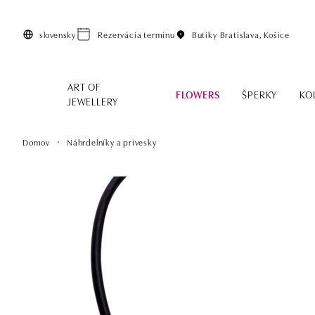
Preskočiť na hlavný obsah
slovensky
Rezervácia termínu
Butiky
Bratislava, Košice
ART OF
FLOWERS
ŠPERKY
KO
JEWELLERY
Domov
Náhrdelníky a prívesky