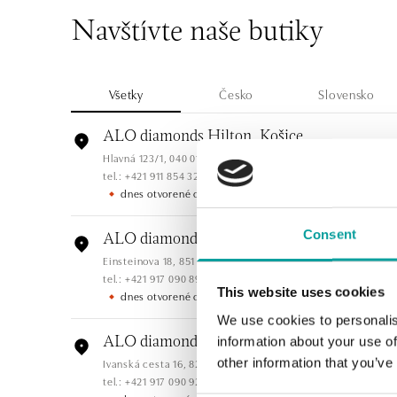
Navštívte naše butiky
Všetky
Česko
Slovensko
ALO diamonds Hilton, Košice
Hlavná 123/1, 040 01 Košice
tel.: +421 911 854 322, +421 917 869 485
dnes otvorené od 09:00
Consent
ALO diamonds OC Aupark, Bratislava
Einsteinova 18, 851 01 Bratislava
tel.: +421 917 090 891
This website uses cookies
dnes otvorené od 10:00
We use cookies to personalis
information about your use of
ALO diamonds OC Avion, Bratislava
other information that you’ve
Ivanská cesta 16, 821 04 Bratislava
tel.: +421 917 090 924, +421 915 344 725