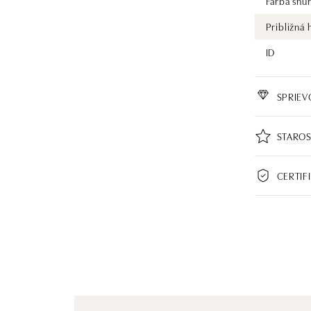
Farba šnú
Približná
ID
SPRIE
STAROS
CERTIF