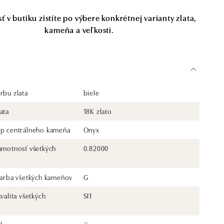
 v butiku zistíte po výbere konkrétnej varianty zlata,
kameňa a veľkosti.
rbu zlata
biele
ata
18K zlato
yp centrálneho kameňa
Onyx
 hmotnosť všetkých
0.82000
 farba všetkých kameňov
G
kvalita všetkých
SI1