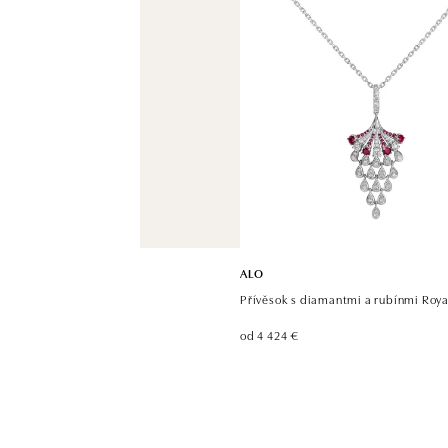
ALO
Přívěsok s diamantmi a rubínmi Roy
od 4 424 €