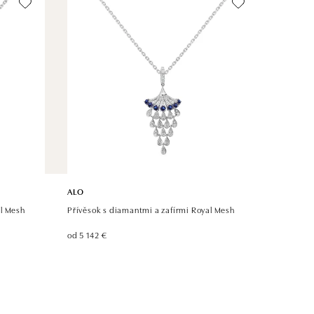
ALO
al Mesh
Přívěsok s diamantmi a zafírmi Royal Mesh
od 5 142 €