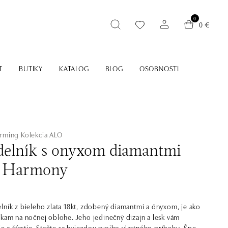
0
0 €
T
BUTIKY
KATALOG
BLOG
OSOBNOSTI
arming
Kolekcia ALO
elník s onyxom diamantmi
l Harmony
lník z bieleho zlata 18kt, zdobený diamantmi a ónyxom, je ako
okam na nočnej oblohe. Jeho jedinečný dizajn a lesk vám
ie a šťastie. Staňte sa hviezdou svojho vlastného príbehu. Šperk