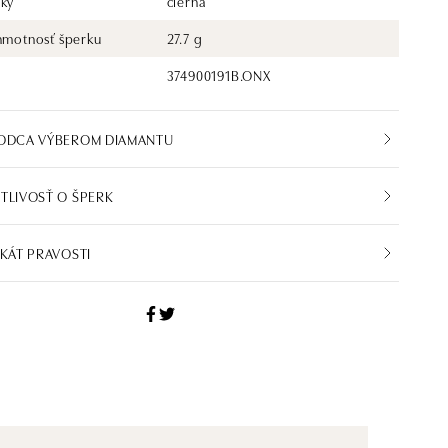
rky
čierna
 hmotnosť šperku
27.7 g
374900191B.ONX
VODCA VÝBEROM DIAMANTU
TLIVOSŤ O ŠPERK
IKÁT PRAVOSTI