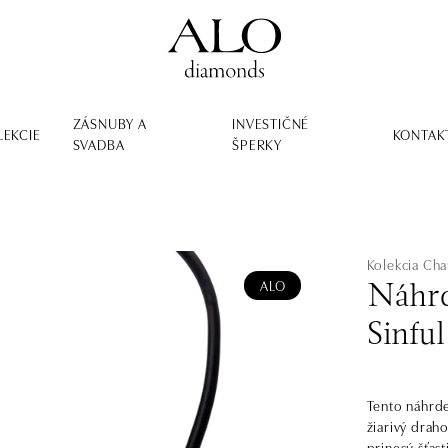
ZÁSNUBY A
INVESTIČNÉ
LEKCIE
KONTAK
SVADBA
ŠPERKY
Kolekcia Ch
ALO
Náhrd
Sinfu
Tento náhrde
žiarivý drah
prinesú šťast