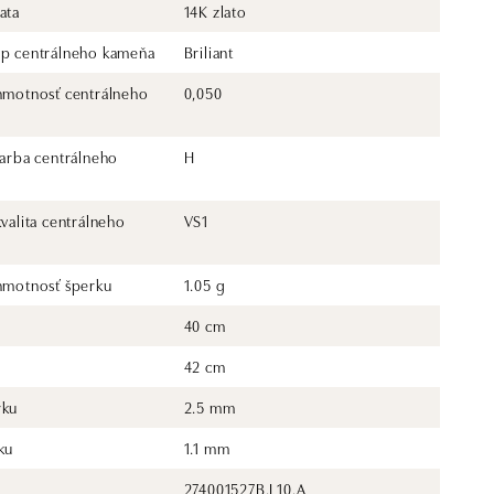
ata
14K zlato
yp centrálneho kameňa
Briliant
 hmotnosť centrálneho
0,050
farba centrálneho
H
kvalita centrálneho
VS1
 hmotnosť šperku
1.05 g
40 cm
42 cm
rku
2.5 mm
ku
1.1 mm
274001527B.L10.A