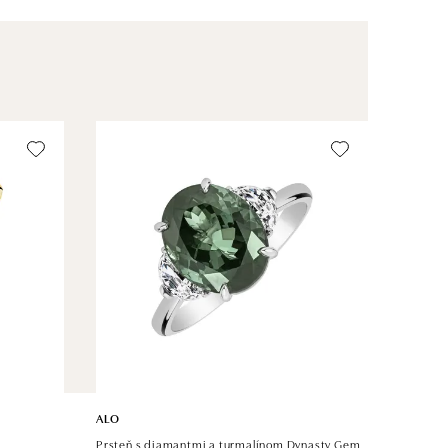
ALO
a
Prsteň s diamantmi a turmalínom Dynasty Gem