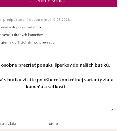
NÁJSŤ V BUTIKU
m,
predpokladané dodanie je už 19.08.2026.
alenie a doprava zadarmo
t pravosti drahých kameňov
átenia do 14tich dní od prevzatia
si osobne prezrieť ponuku šperkov do našich
butiků
.
 v butiku zistíte po výbere konkrétnej varianty zlata,
kameňa a veľkosti.
rbu zlata
biele