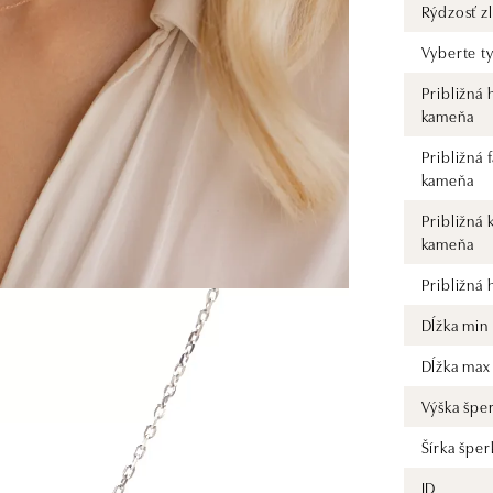
Rýdzosť zl
Vyberte t
Približná
kameňa
Približná 
kameňa
Približná 
kameňa
Približná
Dĺžka min
Dĺžka max
Výška špe
Šírka šper
ID