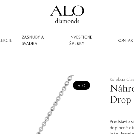
ZÁSNUBY A
INVESTIČNÉ
LEKCIE
KONTAK
SVADBA
ŠPERKY
Kolekcia Clas
ALO
Náhrd
Drop
Predstavte si
doplnené di
krásy, ktorá