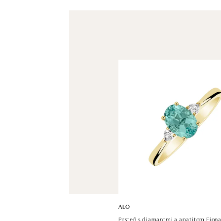
ALO
Prsteň s diamantmi a apatitom Fion