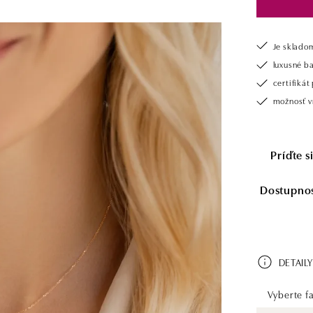
Je sklado
luxusné b
certifiká
možnosť vr
Príďte 
Dostupnosť
DETAILY
Vyberte fa