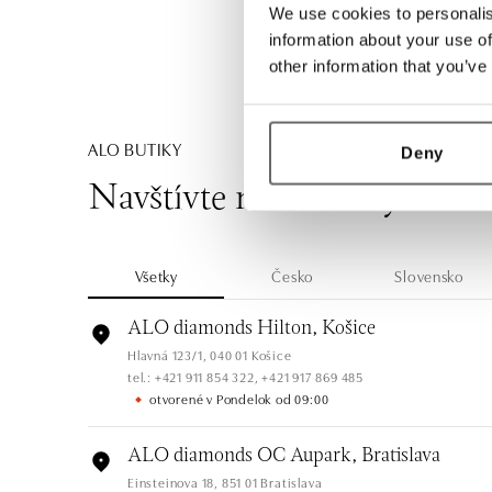
We use cookies to personalis
information about your use of
other information that you’ve
ALO BUTIKY
Deny
Navštívte naše butiky
Všetky
Česko
Slovensko
ALO diamonds Hilton, Košice
Hlavná 123/1, 040 01 Košice
tel.: +421 911 854 322, +421 917 869 485
otvorené v Pondelok od 09:00
ALO diamonds OC Aupark, Bratislava
Einsteinova 18, 851 01 Bratislava