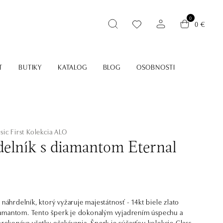
0
0 €
T
BUTIKY
KATALOG
BLOG
OSOBNOSTI
sic First
Kolekcia ALO
elník s diamantom Eternal
 náhrdelník, ktorý vyžaruje majestátnosť - 14kt biele zlato
amantom. Tento šperk je dokonalým vyjadrením úspechu a
 prekonáva všetky očakávania. Šperk je súčasťou kolekcie Classic