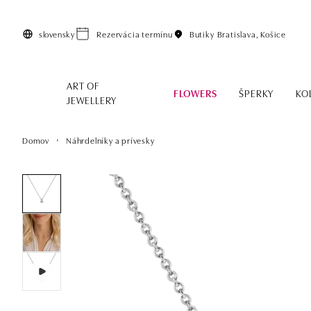
Preskočiť na hlavný obsah
slovensky
Rezervácia termínu
Butiky
Bratislava, Košice
ART OF
FLOWERS
ŠPERKY
KO
JEWELLERY
Domov
Náhrdelníky a prívesky