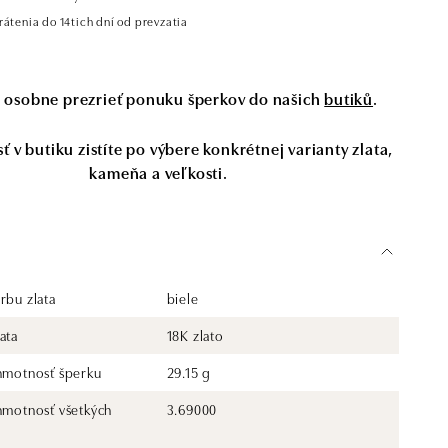
átenia do 14tich dní od prevzatia
si osobne prezrieť ponuku šperkov do našich
butiků
.
 v butiku zistíte po výbere konkrétnej varianty zlata,
kameňa a veľkosti.
rbu zlata
biele
ata
18K zlato
 hmotnosť šperku
29.15 g
 hmotnosť všetkých
3.69000