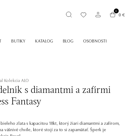
0
0 €
T
BUTIKY
KATALOG
BLOG
OSOBNOSTI
al
Kolekcia ALO
elník s diamantmi a zafírmi
ess Fantasy
bieleho zlata s kapacitou 18kt, ktorý žiari diamantmi a zafírom,
 vášnivé chvíle, ktoré stojí za to si zapamätať. Šperk je
ekcie Royal.