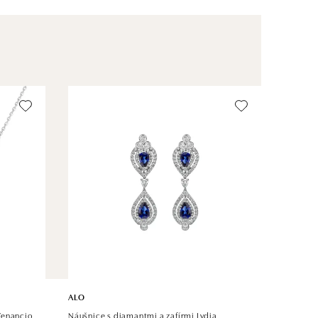
ALO
Venancio
Náušnice s diamantmi a zafírmi Lydia