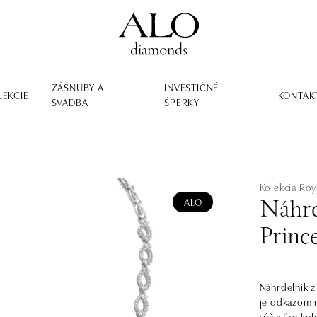
ZÁSNUBY A
INVESTIČNÉ
LEKCIE
KONTAK
SVADBA
ŠPERKY
Kolekcia Roy
ALO
Náhrd
Princ
Náhrdelník z 
je odkazom na
súčasťou kol