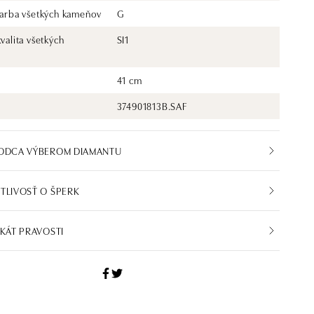
 farba všetkých kameňov
G
kvalita všetkých
SI1
41 cm
374901813B.SAF
VODCA VÝBEROM DIAMANTU
TLIVOSŤ O ŠPERK
IKÁT PRAVOSTI