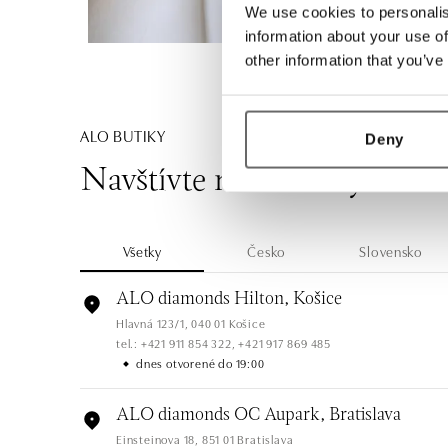
We use cookies to personalis
information about your use of
other information that you’ve
ALO BUTIKY
Deny
Navštívte naše butiky
Všetky
Česko
Slovensko
ALO diamonds Hilton, Košice
Hlavná 123/1, 040 01 Košice
tel.: +421 911 854 322, +421 917 869 485
dnes otvorené do 19:00
ALO diamonds OC Aupark, Bratislava
Einsteinova 18, 851 01 Bratislava