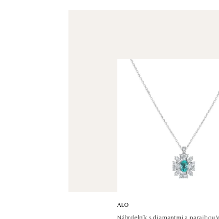
ALO
Náhrdelník s diamantmi a paraibou 