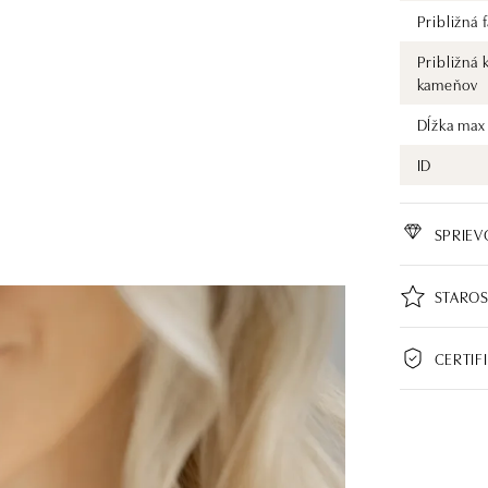
Približná
Približná 
kameňov
Dĺžka max
ID
SPRIE
STAROS
CERTIF