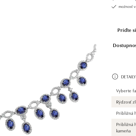
možnosť vr
Príďte 
Dostupnosť
DETAILY
Vyberte fa
Rýdzosť zl
Približná
Približná
kameňa