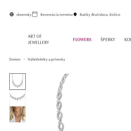
Preskočiť na hlavný obsah
slovensky
Rezervácia termínu
Butiky
Bratislava, Košice
ART OF
FLOWERS
ŠPERKY
KO
JEWELLERY
Domov
Náhrdelníky a prívesky