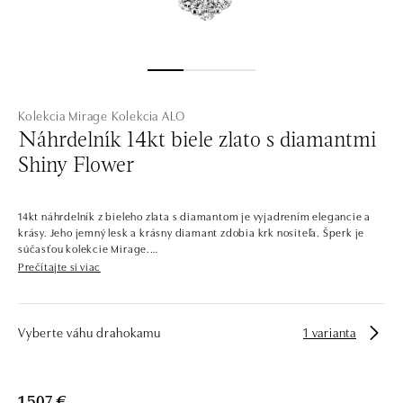
Kolekcia Mirage
Kolekcia ALO
Náhrdelník 14kt biele zlato s diamantmi
Shiny Flower
14kt náhrdelník z bieleho zlata s diamantom je vyjadrením elegancie a
krásy. Jeho jemný lesk a krásny diamant zdobia krk nositeľa. Šperk je
súčasťou kolekcie Mirage.
Prečítajte si viac
Jemné tvary inšpirované kvetmi – naskladané diamantmi a
drahokamami všetkých farieb. Romantické náhrdelníky, prstene,
náušnice a náramky zo žltého, bieleho a ružového zlata vás prenesú na
rozkvitnutú lúku. Kolekcia ponúka dievčenské mladistvé šperky aj
Vyberte váhu drahokamu
1 varianta
elegantné sofistikované kúsky.
Spoločnosť ALO diamonds vyrába v Čechách šperky z diamantov a
drahých kameňov už takmer 30 rokov. Každý šperk je tak originál a je
1 507 €