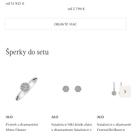
od 12 923 €
od 2 794 €
ALO diamonds Pařížská, Praha 1
Pařížská 1076/7, 110 00 Praha 1
OBJAVTE VIAC
tel.: +420 737 939 202
dnes otvorené od 11:00
ALO diamonds Westfield Černý most, Praha 9
Šperky do setu
Chlumecká 765/6, 198 19 Praha 9
tel.: +420 605 226 128, +420 737 559 986
dnes otvorené do 21:00
ALO diamonds, Westfield, Praha 4 - Chodov
Roztylská 2321/19, 148 00 Praha 4 - Chodov
tel.: +420 773 585 559, +420 730 802 800
dnes otvorené do 21:00
ALO
ALO
ALO
Prsteň s diamantmi
Náušnice 14kt biele zlato
Náušnice s diamant
Shiny Flower
s diamantom Náušnice s
Eternal Brilliance