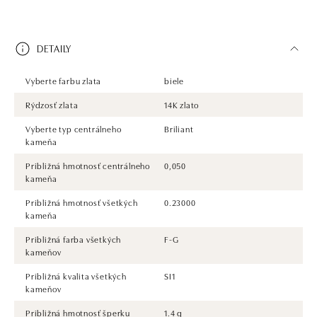
DETAILY
Vyberte farbu zlata
biele
Rýdzosť zlata
14K zlato
Vyberte typ centrálneho
Briliant
kameňa
Približná hmotnosť centrálneho
0,050
kameňa
Približná hmotnosť všetkých
0.23000
kameňa
Približná farba všetkých
F-G
kameňov
Približná kvalita všetkých
SI1
kameňov
Približná hmotnosť šperku
1.4 g