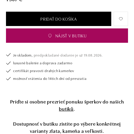
tiež opatrený certifikátom pravosti a dodaný v luxusnom balení. Či už
vyberáte zásnubný prsteň alebo diamantový náramok alebo náhrdelník,
nedarujete s nami iba šperk, ale aj múdru investíciu.
PRIDAŤ DO KOŠÍKA
NÁJSŤ V BUTIKU
Je skladom,
predpokladané dodanie je už 19.08.2026.
luxusné balenie a doprava zadarmo
certifikát pravosti drahých kameňov
možnosť vrátenia do 14tich dní od prevzatia
Príďte si osobne prezrieť ponuku šperkov do našich
butiků
.
Dostupnosť v butiku zistíte po výbere konkrétnej
varianty zlata, kameňa a veľkosti.