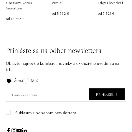
a perlami Venus
Virela
Edgy Cloverleaf
Signature
od 5 732 €
od 7 521 €
od 12 762 €
Prihláste sa na odber newslettera
Objavte najnovšie kolekcie, novinky a exkluzívne uvedenia na
trh.
Žena
Muž
PRIHLÁSENIE
Súhlasím s odberom newslettera