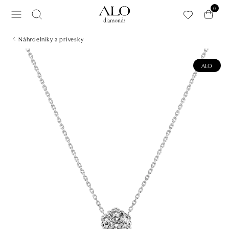
Preskočiť na hlavný obsah
0
Náhrdelníky a prívesky
ALO