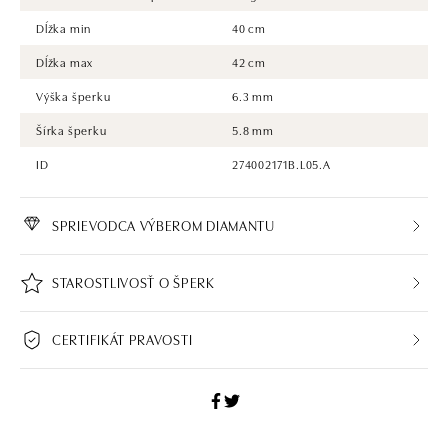
Dĺžka min
40 cm
Dĺžka max
42 cm
Výška šperku
6.3 mm
Šírka šperku
5.8 mm
ID
274002171B.L05.A
SPRIEVODCA VÝBEROM DIAMANTU
STAROSTLIVOSŤ O ŠPERK
CERTIFIKÁT PRAVOSTI