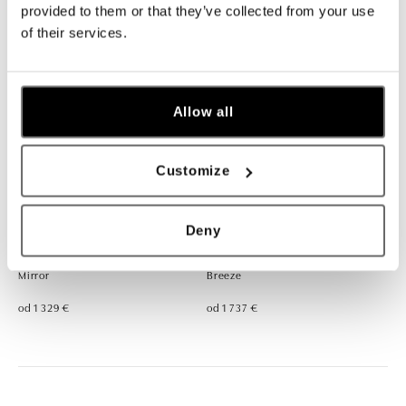
provided to them or that they’ve collected from your use
of their services.
Allow all
Customize
Deny
ALO
ALO
Náhrdelník s ametystom Satin
Náhrdelník s ametystom Aurum
Mirror
Breeze
od 1 329 €
od 1 737 €