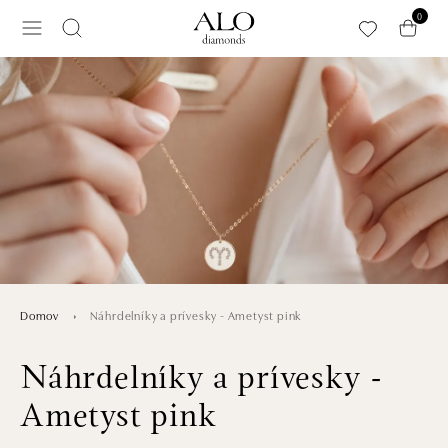
Preskočiť na hlavný obsah
0
Náhrdelníky a prívesky - Ametyst pink
Domov
Náhrdelníky a prívesky -
Ametyst pink