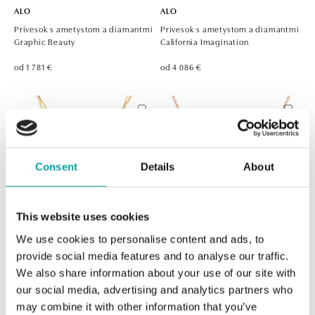
ALO
ALO
Prívesok s ametystom a diamantmi
Prívesok s ametystom a diamantmi
Graphic Beauty
California Imagination
od 1 781 €
od 4 086 €
Consent
Details
About
This website uses cookies
We use cookies to personalise content and ads, to
ALO
ALO
provide social media features and to analyse our traffic.
Náhrdelník s diamantmi a
Náhrdelník s ametystom Solara
We also share information about your use of our site with
ametystmi Lilia del Sol
Drop
our social media, advertising and analytics partners who
may combine it with other information that you’ve
od 9 479 €
od 1 224 €