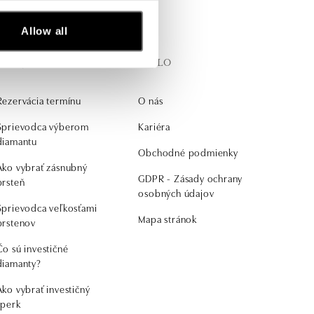
Allow all
Získajte
O ALO
Rezervácia termínu
O nás
Sprievodca výberom
Kariéra
diamantu
Obchodné podmienky
Ako vybrať zásnubný
GDPR - Zásady ochrany
prsteň
osobných údajov
Sprievodca veľkosťami
Mapa stránok
prstenov
Čo sú investičné
diamanty?
Ako vybrať investičný
šperk