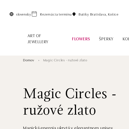
Preskočiť na hlavný obsah
slovensky
Rezervácia termínu
Butiky
Bratislava, Košice
ART OF
FLOWERS
ŠPERKY
KO
JEWELLERY
Domov
Magic Circles - ružové zlato
Magic Circles -
ružové zlato
Magická energia ukrytá v elegantnom unisex