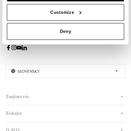
PRIHLÁSENIE
Customize
Súhlasím s odberom newslettera
Deny
SLOVENSKY
Zaujíma vás
Získajte
O ALO