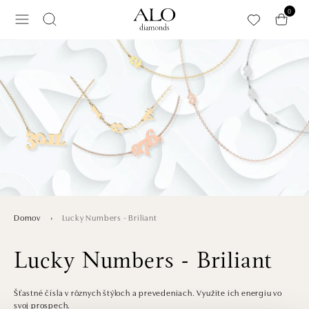
Preskočiť na hlavný obsah
0
Lucky Numbers - Briliant
Domov
Lucky Numbers - Briliant
Šťastné čísla v rôznych štýloch a prevedeniach. Využite ich energiu vo
svoj prospech.