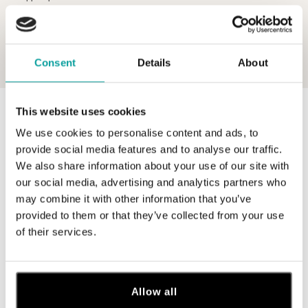
Consent
Details
About
This website uses cookies
0 z 0 produktov
FILTER
We use cookies to personalise content and ads, to
V katalógu nie sú žiadne produkty.
provide social media features and to analyse our traffic.
We also share information about your use of our site with
our social media, advertising and analytics partners who
may combine it with other information that you’ve
provided to them or that they’ve collected from your use
of their services.
Prihláste sa na odber newslettera
Objavte najnovšie kolekcie, novinky a exkluzívne uvedenia na
trh.
Allow all
Žena
Muž