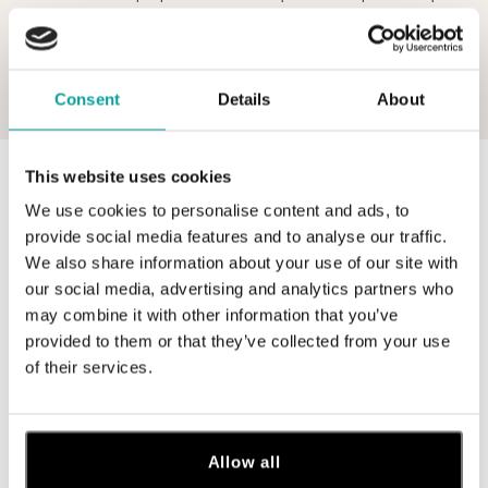
originálne, diamantovými písmenami! Zvoľte si farbu zlata, písmenko
alebo celé meno či odkaz a zvyšok naši zruční zlatníci napíšu za vás.
Vyberte si z našej ponuky alebo si nechajte vyrobiť na objednanie
náhrdelník, náramok s retiazkou alebo šnúrkou.
Consent
Details
About
Zobraziť viac
This website uses cookies
0 z 0 produktov
FILTER
We use cookies to personalise content and ads, to
V katalógu nie sú žiadne produkty.
provide social media features and to analyse our traffic.
We also share information about your use of our site with
our social media, advertising and analytics partners who
may combine it with other information that you’ve
provided to them or that they’ve collected from your use
of their services.
Prihláste sa na odber newslettera
Objavte najnovšie kolekcie, novinky a exkluzívne uvedenia na
trh.
Allow all
Žena
Muž