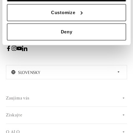
PRIHLÁSENIE
Customize
Súhlasím s odberom newslettera
Deny
SLOVENSKY
Zaujíma vás
Získajte
O ALO