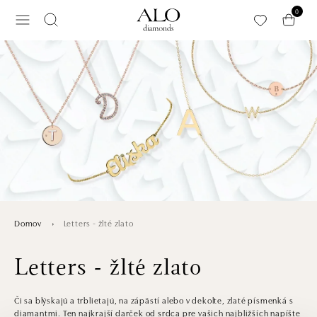
Preskočiť na hlavný obsah
0
Letters - žlté zlato
Domov
Letters - žlté zlato
Či sa blýskajú a trblietajú, na zápästí alebo v dekolte, zlaté písmenká s
diamantmi. Ten najkrajší darček od srdca pre vašich najbližších napíšte