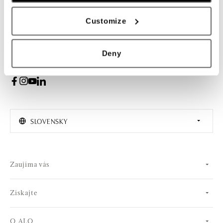
PRIHLÁSENIE
Customize
Súhlasím s odberom newslettera
Deny
SLOVENSKY
Zaujíma vás
Získajte
O ALO