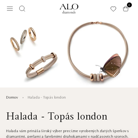
Preskočiť na hlavný obsah
0
Halada - Topás london
Domov
Halada - Topás london
Halada vám prináša široký výber precízne vyrobených zlatých šperkov s
diamantmi, perlami a farebnými drahokamami v nadčasových vzoroch.