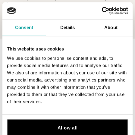
Či už hľadáte prsteň, náhrdelník, náušnice alebo náramok, môžete si byť
istí, že si vyberiete ten pravý.
Consent
Details
About
This website uses cookies
0 z 0 produktov
FILTER
We use cookies to personalise content and ads, to
V katalógu nie sú žiadne produkty.
provide social media features and to analyse our traffic.
We also share information about your use of our site with
our social media, advertising and analytics partners who
may combine it with other information that you’ve
provided to them or that they’ve collected from your use
of their services.
Prihláste sa na odber newslettera
Objavte najnovšie kolekcie, novinky a exkluzívne uvedenia na
trh.
Allow all
Žena
Muž