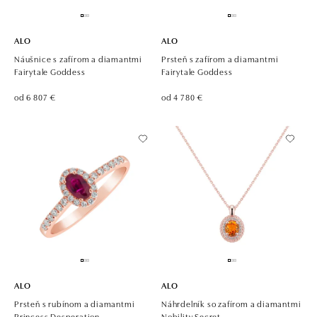
ALO
ALO
Náušnice s zafírom a diamantmi
Prsteň s zafírom a diamantmi
Fairytale Goddess
Fairytale Goddess
od 6 807 €
od 4 780 €
ALO
ALO
Prsteň s rubínom a diamantmi
Náhrdelník so zafírom a diamantmi
Princess Desperation
Nobility Secret