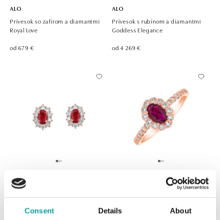
ALO
ALO
Prívesok so zafírom a diamantmi
Prívesok s rubínom a diamantmi
Royal Love
Goddess Elegance
od 679 €
od 4 269 €
ALO
ALO
Náušnice s rubínom a diamantmi
Prsteň s rubínom a diamantmi
Princess Joy
Princess Glamour
Consent
Details
About
od 2 905 €
od 2 687 €