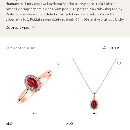
diamantov, ktorý dodáva každému šperku oslnivý ligot. Celá kolekcia
pôsobí vintage štýlom a dodá vám pocit, že patríte do kráľovskej rodiny.
Prstene, náušnice a náhrdelníky rôznych tvarov a farieb, z ktorých si
vyberie každý. Pokiaľ sa nemôžete rozhodnúť, môžete si vybrať podľa sily
a významu drahých kameňov.
Zobraziť viac
24 z 42 produktov
FILTER
ALO
ALO