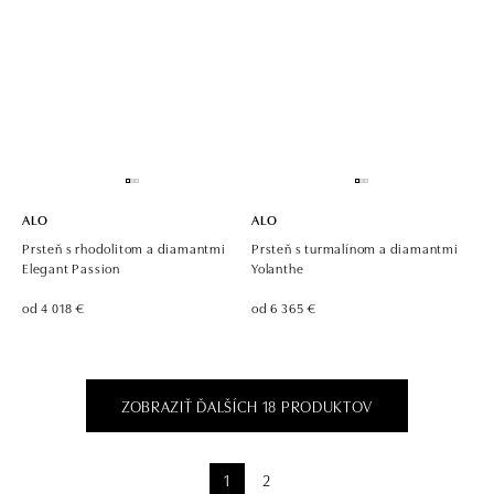
ALO
ALO
Prsteň s rhodolitom a diamantmi
Prsteň s turmalínom a diamantmi
Elegant Passion
Yolanthe
od 4 018 €
od 6 365 €
ZOBRAZIŤ ĎALŠÍCH 18 PRODUKTOV
1
2