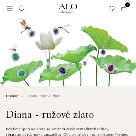
Preskočiť na hlavný obsah
0
Diana - ružové zlato
Domov
Diana - ružové zlato
Kolekcia šperkov, ktorá sa sústredí okolo centrálnych zafírov,
smaragdov, rubínov a tanzanitov. Okolo drahokamov je vysadený veniec