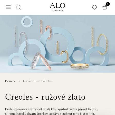
Preskočiť na hlavný obsah
0
Creoles - ružové zlato
Domov
Creoles - ružové zlato
Kruh je považovaný za dokonalý tvar symbolizujúci pôvod života.
Minimalistický dizajn šperkov tu dáva vyniknúť jeho čistej línii.