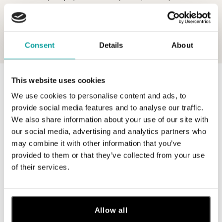
Consent
Details
About
This website uses cookies
0 z 0 produktov
FILTER
We use cookies to personalise content and ads, to
V katalógu nie sú žiadne produkty.
provide social media features and to analyse our traffic.
We also share information about your use of our site with
our social media, advertising and analytics partners who
may combine it with other information that you’ve
provided to them or that they’ve collected from your use
of their services.
Prihláste sa na odber newslettera
Objavte najnovšie kolekcie, novinky a exkluzívne uvedenia na
trh.
Allow all
Žena
Muž