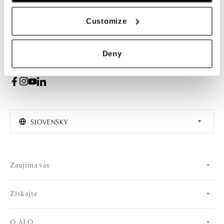
PRIHLÁSENIE
Customize
Súhlasím s odberom newslettera
Deny
SLOVENSKY
Zaujíma vás
Získajte
O ALO