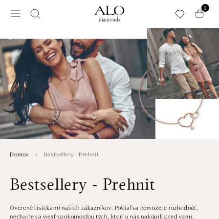
Preskočiť na hlavný obsah
0
Bestsellery - Prehnit
Domov
Bestsellery - Prehnit
Overené tisíckami našich zákazníkov. Pokiaľ sa nemôžete rozhodnúť,
nechajte sa viesť spokojnosťou tých, ktorí u nás nakúpili pred vami.