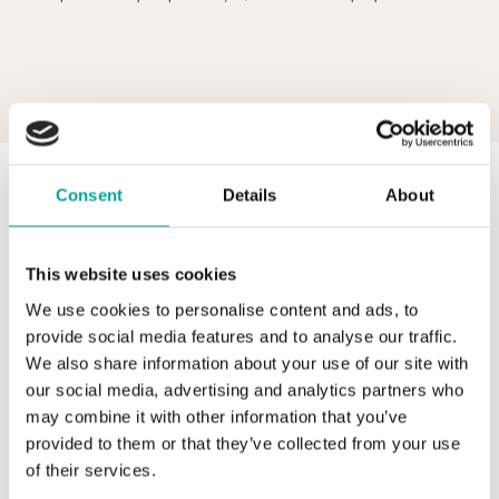
0 z 0 produktov
FILTER
Consent
Details
About
V katalógu nie sú žiadne produkty.
This website uses cookies
We use cookies to personalise content and ads, to
provide social media features and to analyse our traffic.
We also share information about your use of our site with
Overené tisíckami našich zákazníkov. Pokiaľ sa nemôžete
our social media, advertising and analytics partners who
rozhodnúť, nechajte sa viesť spokojnosťou tých, ktorí u
may combine it with other information that you’ve
nás nakúpili pred vami.
provided to them or that they’ve collected from your use
of their services.