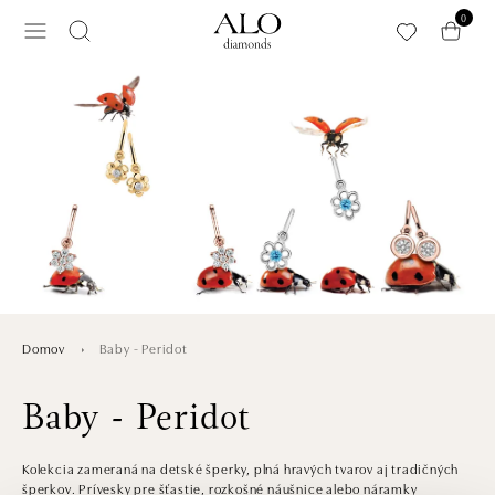
Preskočiť na hlavný obsah
0
Baby - Peridot
Domov
Baby - Peridot
Kolekcia zameraná na detské šperky, plná hravých tvarov aj tradičných
šperkov. Prívesky pre šťastie, rozkošné náušnice alebo náramky