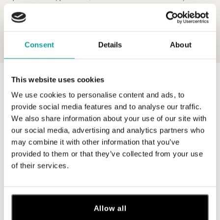
posádzané diamantmi a drahokamami, sú skvelou formou prvej
investície, ktorú pre svoje deti uskutočníte. Diamanty s časom rastú na
cene, preto vám deti v dospelosti určite poďakujú.
Consent
Details
About
This website uses cookies
0 z 0 produktov
FILTER
We use cookies to personalise content and ads, to
V katalógu nie sú žiadne produkty.
provide social media features and to analyse our traffic.
We also share information about your use of our site with
our social media, advertising and analytics partners who
may combine it with other information that you’ve
provided to them or that they’ve collected from your use
of their services.
Prihláste sa na odber newslettera
Objavte najnovšie kolekcie, novinky a exkluzívne uvedenia na
trh.
Allow all
Žena
Muž