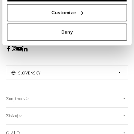
PRIHLÁSENIE
Customize
Súhlasím s odberom newslettera
Deny
SLOVENSKY
Zaujíma vás
Získajte
O ALO