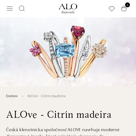
Preskočiť na hlavný obsah
0
ALOve - Citrín madeira
Domov
ALOve - Citrín madeira
Česká klenotnícka spoločnosť ALOVE navrhuje moderné
diamantové šperky, ktoré prinášajú eleganciu do