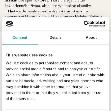
každodenného života, ale aj pre výnimočné okamihy.
Trblietavé diamanty a pestré drahokamy, starostlivo
spracované klenotníkmi do 14-karátového bieleho, žltého a
ružového zlata, predstavujú ten najkrajší dar, ktorý poteší
Zobraziť viac
vašich blízkych pri každej príležitosti.
Consent
Details
About
0 z 0 produktov
FILTER
V katalógu nie sú žiadne produkty.
This website uses cookies
We use cookies to personalise content and ads, to
provide social media features and to analyse our traffic.
We also share information about your use of our site with
our social media, advertising and analytics partners who
Text za katalogem
may combine it with other information that you’ve
provided to them or that they’ve collected from your use
of their services.