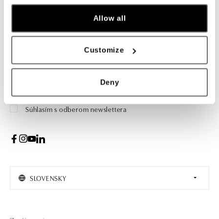
Prihláste sa na odber newslettera
Allow all
Objavte najnovšie kolekcie, novinky a exkluzívne uvedenia na
trh.
Customize
Žena
Muž
PRIHLÁSENIE
Deny
Súhlasím s odberom newslettera
SLOVENSKY